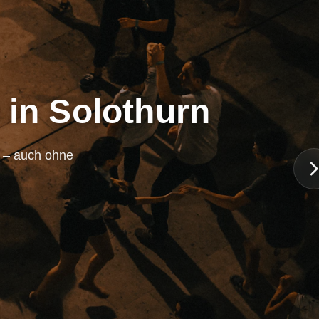
 in Solothurn
n – auch ohne