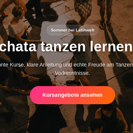
Sommer bei Latinwelt
chata tanzen lernen
nte Kurse, klare Anleitung und echte Freude am Tanze
Vorkenntnisse.
Kursangebote ansehen