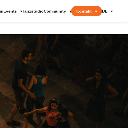
Events
Community
Kontakt
DE
in
Tanzstudio
▾
▾
▾
▾