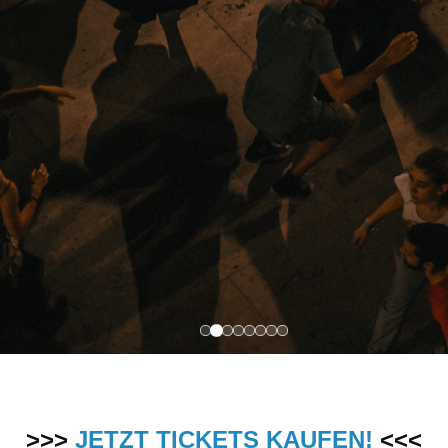
>>>
JETZT TICKETS KAUFEN!
<<<