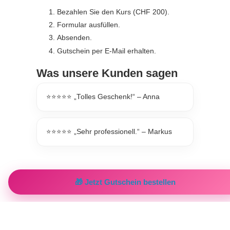
Bezahlen Sie den Kurs (CHF 200).
Formular ausfüllen.
Absenden.
Gutschein per E-Mail erhalten.
Was unsere Kunden sagen
⭐⭐⭐⭐⭐ „Tolles Geschenk!“ – Anna
⭐⭐⭐⭐⭐ „Sehr professionell.“ – Markus
🎁 Jetzt Gutschein bestellen
Fragen zum Gutschein
Kurz & klar – so funktioniert der Latinwelt Gutschein.