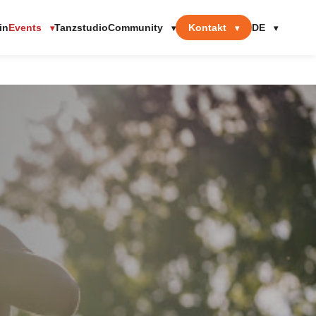
Events
Community
Kontakt
DE
in
Tanzstudio
▾
▾
▾
▾