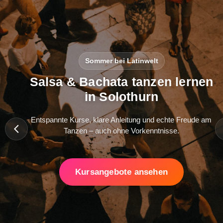
Sommer bei Latinwelt
Salsa & Bachata tanzen lernen
in Solothurn
Entspannte Kurse, klare Anleitung und echte Freude am
Tanzen – auch ohne Vorkenntnisse.
Kursangebote ansehen