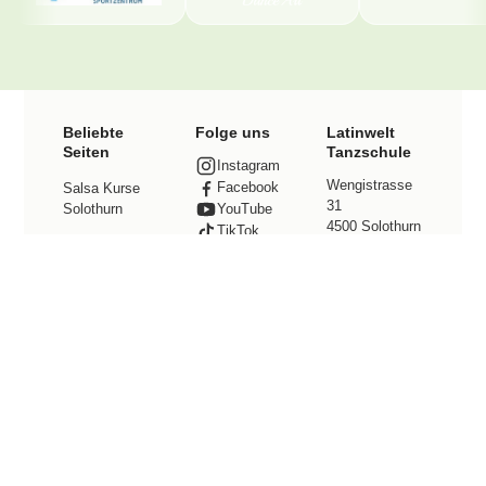
Beliebte
Folge uns
Latinwelt
Seiten
Tanzschule
Instagram
Wengistrasse
Facebook
Salsa Kurse
31
Solothurn
YouTube
4500 Solothurn
TikTok
Bachata Kurse
Kontakt
Solothurn
Tel. +41 78
Preise
800 49 12
info@latinwelt.
Events
net
Tanzstudio
mieten
Community
© 2026 Latinwelt · All Rights Reserved ·
Impressum
·
Datenschutz
·