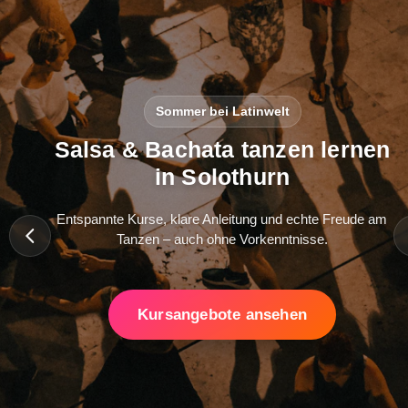
Sommer bei Latinwelt
Salsa & Bachata tanzen lernen
in Solothurn
Entspannte Kurse, klare Anleitung und echte Freude am
Tanzen – auch ohne Vorkenntnisse.
Kursangebote ansehen