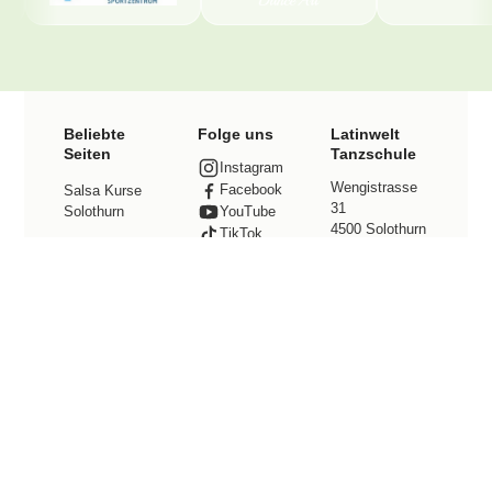
Beliebte
Folge uns
Latinwelt
Seiten
Tanzschule
Instagram
Wengistrasse
Facebook
Salsa Kurse
31
Solothurn
YouTube
4500 Solothurn
TikTok
Bachata Kurse
Kontakt
Solothurn
Tel. +41 78
Preise
800 49 12
info@latinwelt.
Events
net
Tanzstudio
mieten
Community
© 2026 Latinwelt · All Rights Reserved ·
Impressum
·
Datenschutz
·