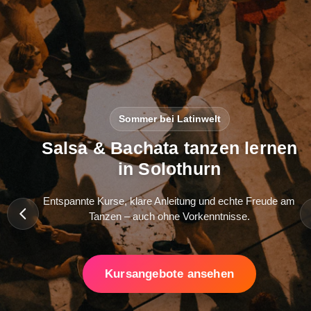
Sommer bei Latinwelt
Salsa & Bachata tanzen lernen
in Solothurn
Entspannte Kurse, klare Anleitung und echte Freude am
Tanzen – auch ohne Vorkenntnisse.
Kursangebote ansehen