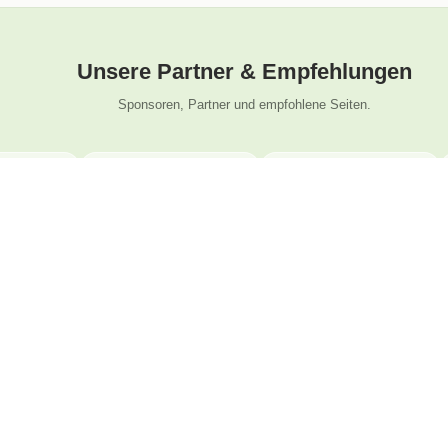
Unsere Partner & Empfehlungen
Sponsoren, Partner und empfohlene Seiten.
Folge uns
La
Wen
Instagram
450
Facebook
YouTube
Ko
TikTok
Tel