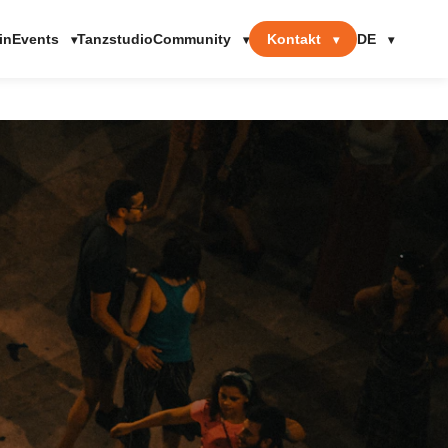
Events
Community
Kontakt
DE
in
Tanzstudio
▾
▾
▾
▾