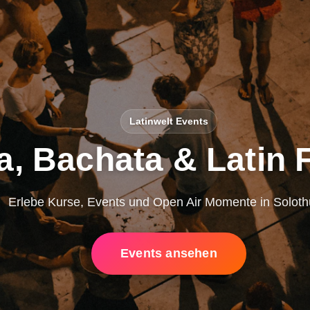
Latinwelt Events
a, Bachata & Latin 
Erlebe Kurse, Events und Open Air Momente in Soloth
Events ansehen