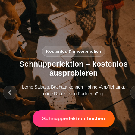
Kostenlos & unverbindlich
Schnupperlektion – kostenlos
ausprobieren
Lerne Salsa & Bachata kennen – ohne Verpflichtung,
ohne Druck, kein Partner nötig.
Schnupperlektion buchen