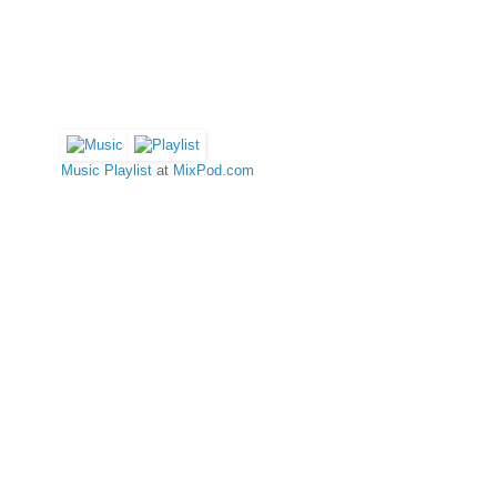
Music
Playlist
at
MixPod.com
Unsere Partner & Empfehlungen
Sponsoren, Partner und empfohlene Seiten.