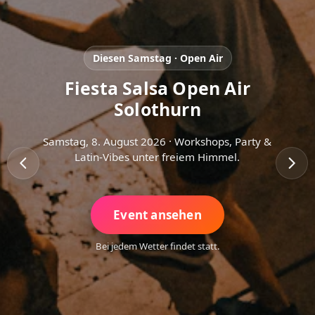
Diesen Samstag · Open Air
Fiesta Salsa Open Air
Solothurn
Samstag, 8. August 2026 · Workshops, Party &
Latin-Vibes unter freiem Himmel.
Event ansehen
Bei jedem Wetter findet statt.