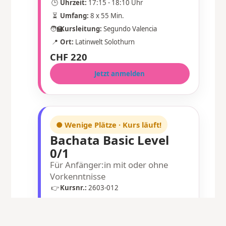
🕒
Uhrzeit:
17:15 - 18:10 Uhr
⏳
Umfang:
8 x 55 Min.
🧑‍🏫
Kursleitung:
Segundo Valencia
📍
Ort:
Latinwelt Solothurn
CHF 220
Jetzt anmelden
● Wenige Plätze · Kurs läuft!
Bachata Basic Level
0/1
Für Anfänger:in mit oder ohne
Vorkenntnisse
👉
Kursnr.:
2603-012
📅
Zeitraum:
Mo., 09.03.2026 - 04.05.2026
🕒
Uhrzeit:
18:25 - 19:20 Uhr