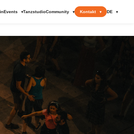
Events
Community
Kontakt
DE
in
Tanzstudio
▾
▾
▾
▾