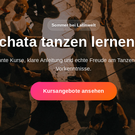
Sommer bei Latinwelt
chata tanzen lernen
nte Kurse, klare Anleitung und echte Freude am Tanze
Vorkenntnisse.
Kursangebote ansehen