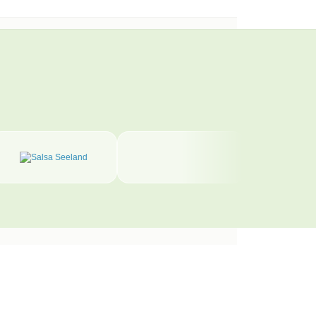
tinwelt Tanzschule
gistrasse 31
0 Solothurn
ntakt