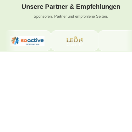
Unsere Partner & Empfehlungen
Sponsoren, Partner und empfohlene Seiten.
Beliebte
Folge uns
Latinwelt
Seiten
Tanzschule
Instagram
Wengistrasse
Facebook
Salsa Kurse
31
Solothurn
YouTube
4500 Solothurn
TikTok
Bachata Kurse
Kontakt
Solothurn
Tel. +41 78
Preise
800 49 12