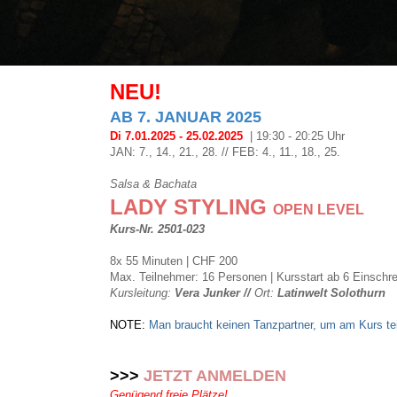
NEU!
AB 7. JANUAR 2025
Di 7.01.2025 - 25.02.2025
| 19:30 - 20:25 Uhr
JAN: 7., 14., 21., 28. // FEB: 4., 11., 18., 25.
Salsa & Bachata
LADY STYLING
OPEN LEVEL
Kurs-Nr. 2501-023
8x 55 Minuten | CHF 200
Max. Teilnehmer: 16 Personen
| Kursstart ab 6 Einschr
Kursleitung:
Vera Junker //
Ort:
Latinwelt Solothurn
NOTE:
Man
 braucht keinen Tanzpartner, um am Kurs t
>>>
JETZT ANMELDEN
Genügend freie Plätze!