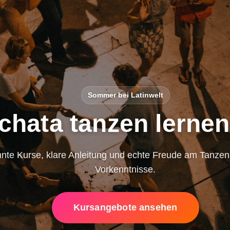
Sommer bei Latinwelt
chata tanzen lernen
nte Kurse, klare Anleitung und echte Freude am Tanze
Vorkenntnisse.
Kursangebote ansehen