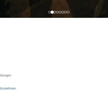
eibungen
eilzunehmen.