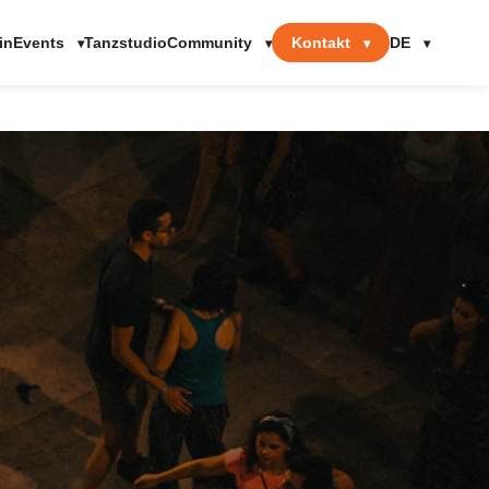
Events
Community
Kontakt
DE
in
Tanzstudio
▾
▾
▾
▾