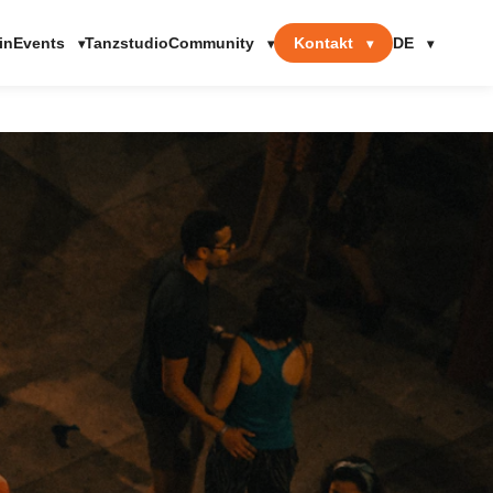
Events
Community
Kontakt
DE
in
Tanzstudio
▾
▾
▾
▾