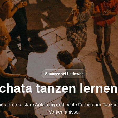
Sommer bei Latinwelt
chata tanzen lernen
nte Kurse, klare Anleitung und echte Freude am Tanze
Vorkenntnisse.