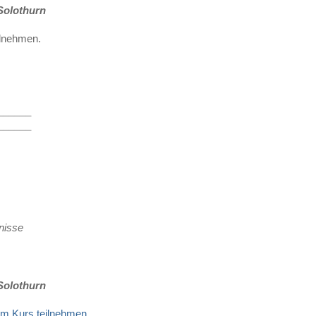
Solothurn
ilnehmen.
______
______
nisse
Solothurn
am Kurs teilnehmen.