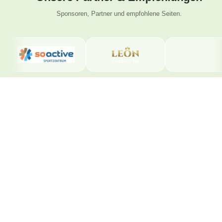
Sponsoren, Partner und empfohlene Seiten.
Beliebte
Folge uns
Latinwelt
Seiten
Tanzschule
Instagram
Wengistrasse
Facebook
Salsa Kurse
31
Solothurn
YouTube
4500 Solothurn
TikTok
Bachata Kurse
Kontakt
Solothurn
Tel. +41 78
Preise
800 49 12
info@latinwelt.
Events
net