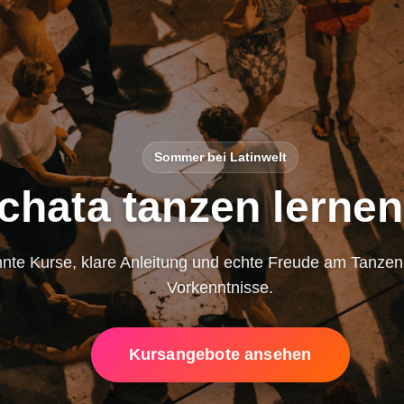
Sommer bei Latinwelt
chata tanzen lernen
nte Kurse, klare Anleitung und echte Freude am Tanze
Vorkenntnisse.
Kursangebote ansehen