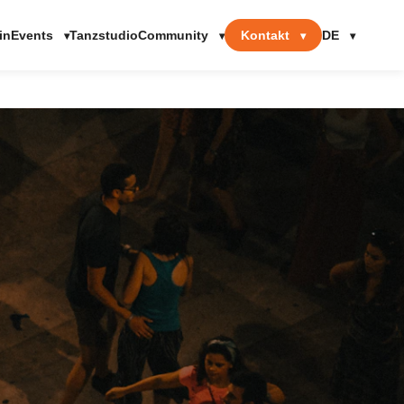
Events
Community
Kontakt
DE
in
Tanzstudio
▾
▾
▾
▾