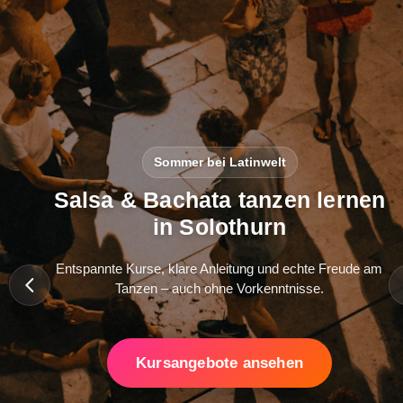
Sommer bei Latinwelt
Salsa & Bachata tanzen lernen
in Solothurn
Entspannte Kurse, klare Anleitung und echte Freude am
Tanzen – auch ohne Vorkenntnisse.
Kursangebote ansehen