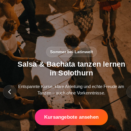
Sommer bei Latinwelt
Salsa & Bachata tanzen lernen
in Solothurn
Entspannte Kurse, klare Anleitung und echte Freude am
Tanzen – auch ohne Vorkenntnisse.
Kursangebote ansehen