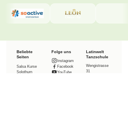
Beliebte
Folge uns
Latinwelt
Seiten
Tanzschule
Instagram
Wengistrasse
Facebook
Salsa Kurse
31
Solothurn
YouTube
4500 Solothurn
TikTok
Bachata Kurse
Kontakt
Solothurn
Tel. +41 78
Preise
800 49 12
info@latinwelt.
Events
net
Tanzstudio
mieten