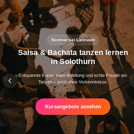
Sommer bei Latinwelt
Salsa & Bachata tanzen lernen
in Solothurn
Entspannte Kurse, klare Anleitung und echte Freude am
Tanzen – auch ohne Vorkenntnisse.
Kursangebote ansehen