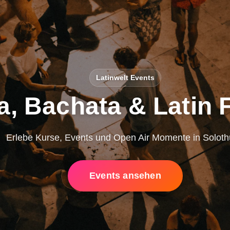
Latinwelt Events
a, Bachata & Latin 
Erlebe Kurse, Events und Open Air Momente in Soloth
Events ansehen