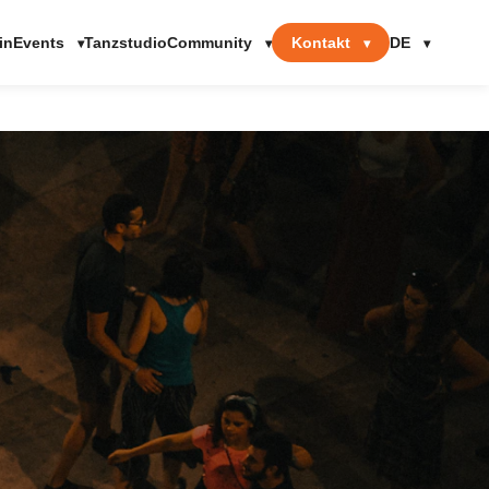
Events
Community
Kontakt
DE
in
Tanzstudio
▾
▾
▾
▾