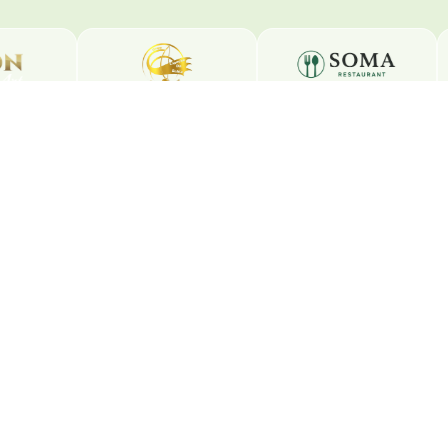
Folge uns
La
Wen
Instagram
450
Facebook
YouTube
Ko
TikTok
Tel
inf
2026 Latinwelt · All Rights Reserved ·
Impressum
·
Datenschutz
·
AG