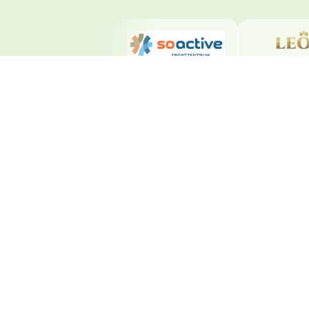
Beliebte Seiten
Salsa Kurse Solothurn
Bachata Kurse Solothurn
Preise
Events
Tanzstudio mieten
Community
© 