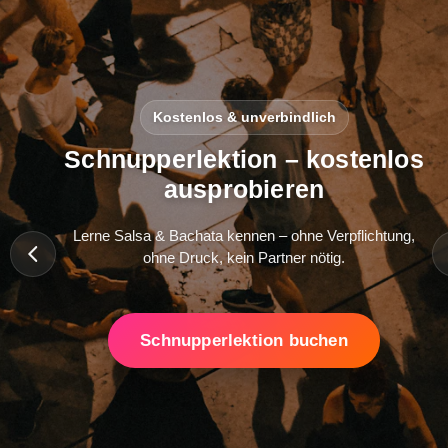
Kostenlos & unverbindlich
Schnupperlektion – kostenlos
ausprobieren
Lerne Salsa & Bachata kennen – ohne Verpflichtung,
ohne Druck, kein Partner nötig.
Schnupperlektion buchen