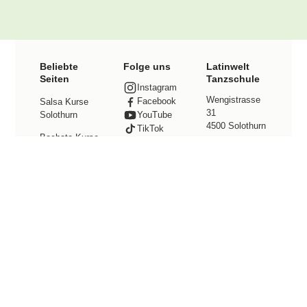
Beliebte
Folge uns
Latinwelt
Seiten
Tanzschule
Instagram
Wengistrasse
Facebook
Salsa Kurse
31
Solothurn
YouTube
4500 Solothurn
TikTok
Bachata Kurse
Kontakt
Solothurn
Tel. +41 78
Preise
800 49 12
info@latinwelt.
Events
net
Tanzstudio
mieten
Community
© 2026 Latinwelt · All Rights Reserved ·
Impressum
·
Datenschutz
·
AGB