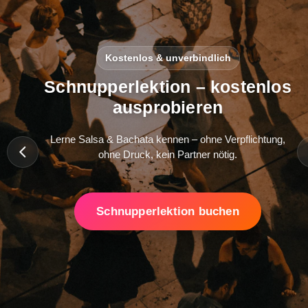
Kostenlos & unverbindlich
Schnupperlektion – kostenlos
ausprobieren
Lerne Salsa & Bachata kennen – ohne Verpflichtung,
ohne Druck, kein Partner nötig.
Schnupperlektion buchen