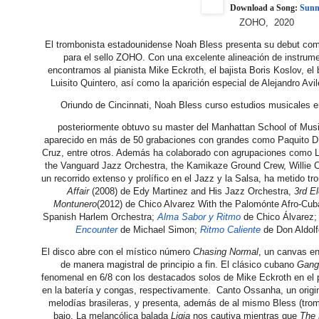
Download a Song:
Sunn
ZOHO, 2020
El trombonista estadounidense Noah Bless presenta su debut com
para el sello ZOHO. Con una excelente alineación de instrumen
encontramos al pianista Mike Eckroth, el bajista Boris Koslov, el 
Luisito Quintero, así como la aparición especial de Alejandro Avi
Oriundo de Cincinnati, Noah Bless curso estudios musicales e
posteriormente obtuvo su master del Manhattan School of Mus
aparecido en más de 50 grabaciones con grandes como Paquito D’
Cruz, entre otros. Además ha colaborado con agrupaciones como L
the Vanguard Jazz Orchestra, the Kamikaze Ground Crew, Willie C
un recorrido extenso y prolífico en el Jazz y la Salsa, ha metido
Affair
(2008) de Edy Martinez and His Jazz Orchestra,
3rd E
Montunero
(2012) de Chico Alvarez With the Palomónte Afro-Cu
Spanish Harlem Orchestra;
Alma Sabor y Ritmo
de Chico Álvarez
Encounter
de Michael Simon;
Ritmo Caliente
de Don Aldol
El disco abre con el místico número
Chasing Normal
, un canvas en
de manera magistral de principio a fin. El clásico cubano
Gang
fenomenal en 6/8 con los destacados solos de Mike Eckroth en el p
en la batería y congas, respectivamente. Canto Ossanha, un origi
melodías brasileras, y presenta, además de al mismo Bless (tromb
bajo. La melancólica balada
Ligia
nos cautiva mientras que
The