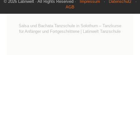
© 2026 Latinwelt · All Rights Reserved ·
Impressum
·
Datenschutz
·
AGB
Salsa und Bachata Tanzschule in Solothurn – Tanzkurse
für Anfänger und Fortgeschrittene | Latinwelt Tanzschule