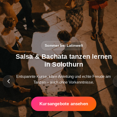
Sommer bei Latinwelt
Salsa & Bachata tanzen lernen
in Solothurn
Entspannte Kurse, klare Anleitung und echte Freude am
Tanzen – auch ohne Vorkenntnisse.
Kursangebote ansehen