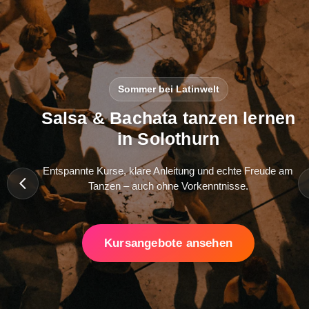
Sommer bei Latinwelt
Salsa & Bachata tanzen lernen
in Solothurn
Entspannte Kurse, klare Anleitung und echte Freude am
Tanzen – auch ohne Vorkenntnisse.
Kursangebote ansehen