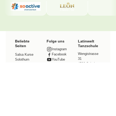
Beliebte
Folge uns
Latinwelt
Seiten
Tanzschule
Instagram
Wengistrasse
Facebook
Salsa Kurse
31
Solothurn
YouTube
4500 Solothurn
TikTok
Bachata Kurse
Kontakt
Solothurn
Tel. +41 78
Preise
800 49 12
info@latinwelt.
Events
net
Tanzstudio
mieten
Community