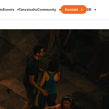
Events
Community
Kontakt
DE
in
Tanzstudio
▾
▾
▾
▾