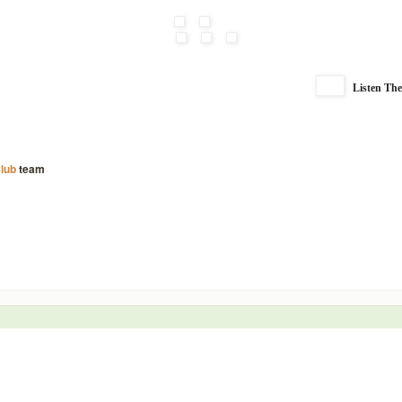
Listen Th
Club
team
Unsere Partner & Empfehlungen
Sponsoren, Partner und empfohlene Seiten.