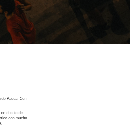
L
ardo Padua. Con
en el solo de
ántica con mucho
a.