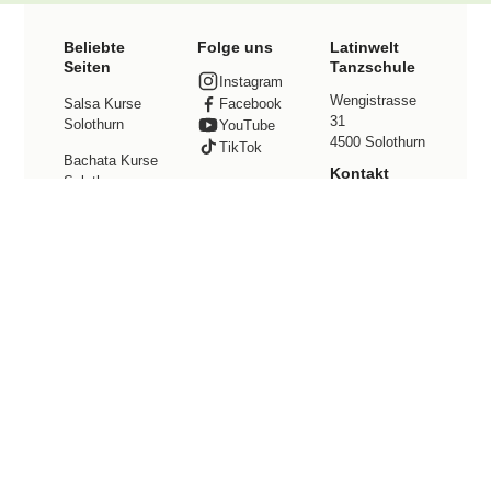
Beliebte
Folge uns
Latinwelt
Seiten
Tanzschule
Instagram
Wengistrasse
Facebook
Salsa Kurse
31
Solothurn
YouTube
4500 Solothurn
TikTok
Bachata Kurse
Kontakt
Solothurn
Tel. +41 78
Preise
800 49 12
info@latinwelt.
Events
net
Tanzstudio
mieten
Community
© 2026 Latinwelt · All Rights Reserved ·
Impressum
·
Datenschutz
·
AGB
Salsa und Bachata Tanzschule in Solothurn – Tanzkurse