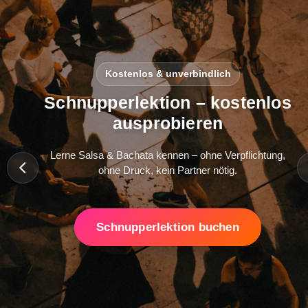
Kostenlos & unverbindlich
Schnupperlektion – kostenlos
ausprobieren
Lerne Salsa & Bachata kennen – ohne Verpflichtung,
ohne Druck, kein Partner nötig.
Schnupperlektion buchen