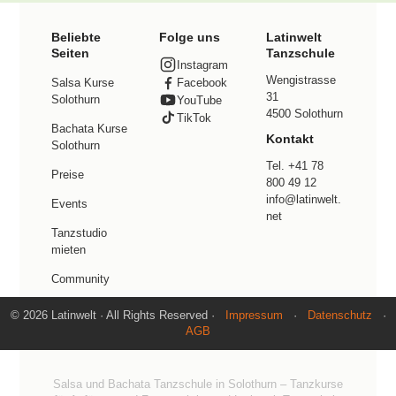
Beliebte
Folge uns
Latinwelt
Seiten
Tanzschule
Instagram
Wengistrasse
Facebook
Salsa Kurse
31
Solothurn
YouTube
4500 Solothurn
TikTok
Bachata Kurse
Kontakt
Solothurn
Tel. +41 78
Preise
800 49 12
info@latinwelt.
Events
net
Tanzstudio
mieten
Community
© 2026 Latinwelt · All Rights Reserved ·
Impressum
·
Datenschutz
·
AGB
Salsa und Bachata Tanzschule in Solothurn – Tanzkurse