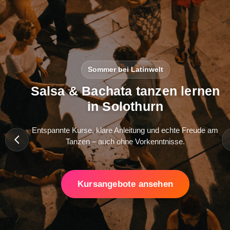
Sommer bei Latinwelt
Salsa & Bachata tanzen lernen
in Solothurn
Entspannte Kurse, klare Anleitung und echte Freude am
Tanzen – auch ohne Vorkenntnisse.
Kursangebote ansehen