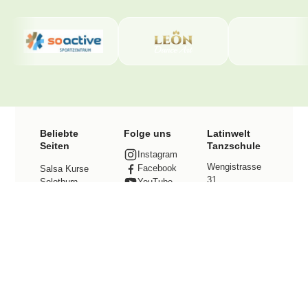
Beliebte
Folge uns
Latinwelt
Seiten
Tanzschule
Instagram
Wengistrasse
Facebook
Salsa Kurse
31
Solothurn
YouTube
4500 Solothurn
TikTok
Bachata Kurse
Kontakt
Solothurn
Tel. +41 78
Preise
800 49 12
info@latinwelt.
Events
net
Tanzstudio
mieten