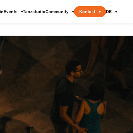
Events
Community
Kontakt
DE
in
Tanzstudio
▾
▾
▾
▾