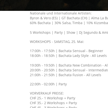
Nationale und Internationale Artisten:
Byron & Vero (ES) | GT Bachata (CH) | Alma La B
60% Bachata | 30% Salsa, Timba | 10% Kizomb
5 Workshops | Party | Show | Dj Segundo & Am
WORKSHOPS - SAMSTAG, 25. Mai:
17:00h - 17:50h | Bachata Sensual - Beginner
18:00h - 18:50h | Bachata Lady Style - All Levels
19:00h - 19:50h | Bachata New Combination - All
20:00h - 20:50h | Bachata Sensual -
Intermediat
21:00h - 21:50h | Bachata Fusion - All Levels
22:00h - 02:00h | Party
VORVERKAUF PREISE:
CHF 25.- 1 Workshop + Party
CHF 35.- 2 Workshops
+ Party
CHF 45.- 3 Workshops
+ Party