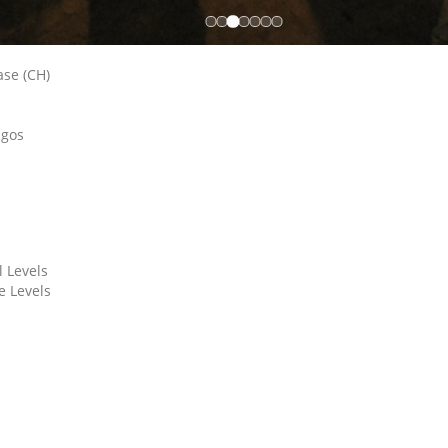
ase (CH)
a
igos
 Levels
e Levels