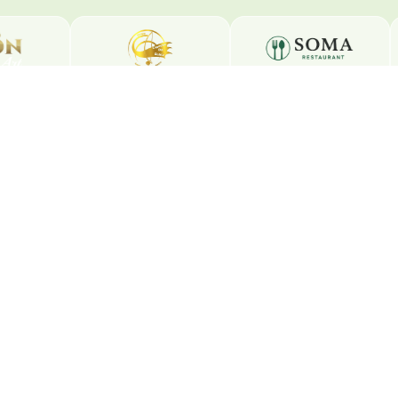
Folge uns
La
Wen
Instagram
450
Facebook
YouTube
Ko
TikTok
Tel
inf
2026 Latinwelt · All Rights Reserved ·
Impressum
·
Datenschutz
·
AG