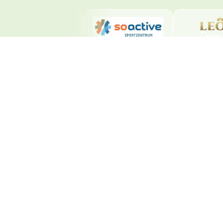
Beliebte Seiten
Salsa Kurse Solothurn
Bachata Kurse Solothurn
Preise
Events
Tanzstudio mieten
Community
© 