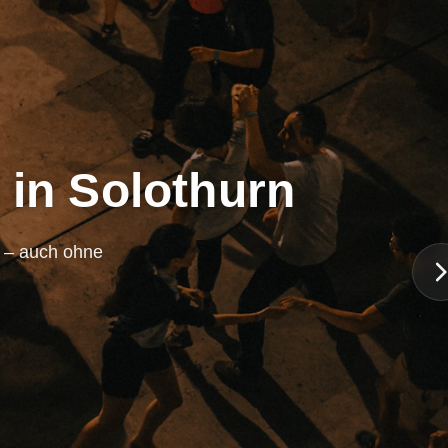
 in Solothurn
n – auch ohne