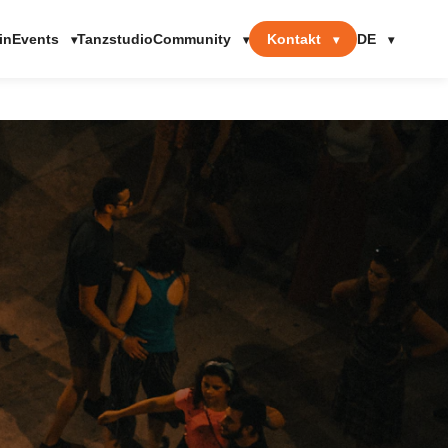
Events
Community
Kontakt
DE
in
Tanzstudio
▾
▾
▾
▾