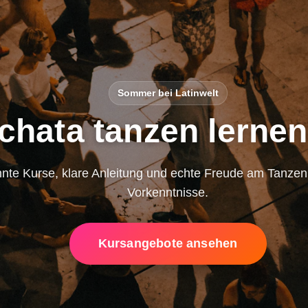
Sommer bei Latinwelt
chata tanzen lernen
nte Kurse, klare Anleitung und echte Freude am Tanze
Vorkenntnisse.
Kursangebote ansehen