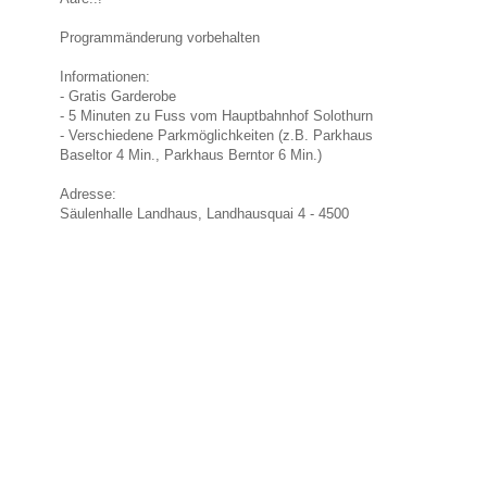
Programmänderung vorbehalten
Informationen:
- Gratis Garderobe
- 5 Minuten zu Fuss
vom Hauptbahnhof Solothurn
- Verschiedene Parkmöglichkeiten (z.B. Parkhaus
Baseltor 4 Min., Parkhaus Berntor 6 Min.)
Adresse:
Säulenhalle Landhaus, Landhausquai 4 - 4500
Unsere Partner & Empfehlungen
Sponsoren, Partner und empfohlene Seiten.