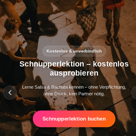
Kostenlos & unverbindlich
Schnupperlektion – kostenlos
ausprobieren
Lerne Salsa & Bachata kennen – ohne Verpflichtung,
ohne Druck, kein Partner nötig.
Schnupperlektion buchen