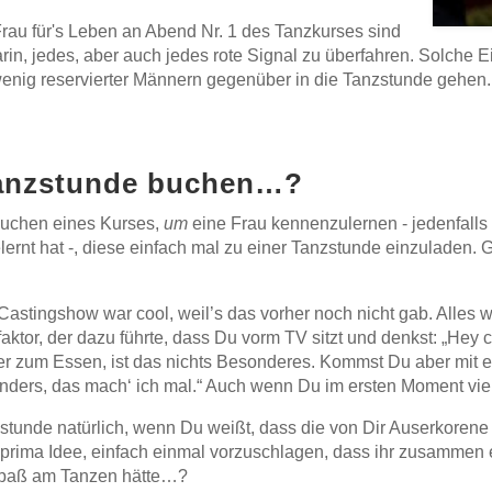
Frau für's Leben an Abend Nr. 1 des Tanzkurses sind
n, jedes, aber auch jedes rote Signal zu überfahren. Solche Ein
wenig reservierter Männern gegenüber in die Tanzstunde gehen.
 Tanzstunde buchen…?
 Buchen eines Kurses,
um
eine Frau kennenzulernen - jedenfall
ernt hat -, diese einfach mal zu einer Tanzstunde einzuladen.
e Castingshow war cool, weil’s das vorher noch nicht gab. Alle
tor, der dazu führte, dass Du vorm TV sitzt und denkst: „Hey coo
er zum Essen, ist das nichts Besonderes. Kommst Du aber mit e
 anders, das mach‘ ich mal.“ Auch wenn Du im ersten Moment viell
zstunde natürlich, wenn Du weißt, dass die von Dir Auserkorene
ne prima Idee, einfach einmal vorzuschlagen, dass ihr zusammen
 Spaß am Tanzen hätte…?