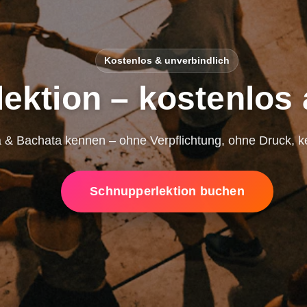
Kostenlos & unverbindlich
ektion – kostenlos
 & Bachata kennen – ohne Verpflichtung, ohne Druck, ke
Schnupperlektion buchen