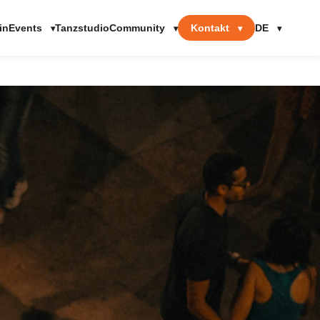
Events
Community
Kontakt
DE
in
Tanzstudio
▾
▾
▾
▾