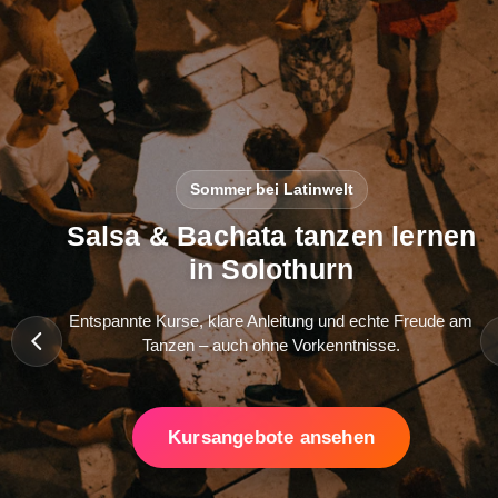
Sommer bei Latinwelt
Salsa & Bachata tanzen lernen
in Solothurn
Entspannte Kurse, klare Anleitung und echte Freude am
Tanzen – auch ohne Vorkenntnisse.
Kursangebote ansehen