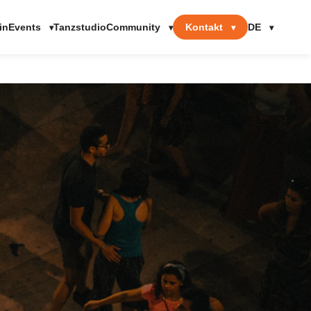
Events
Community
Kontakt
DE
in
Tanzstudio
▾
▾
▾
▾