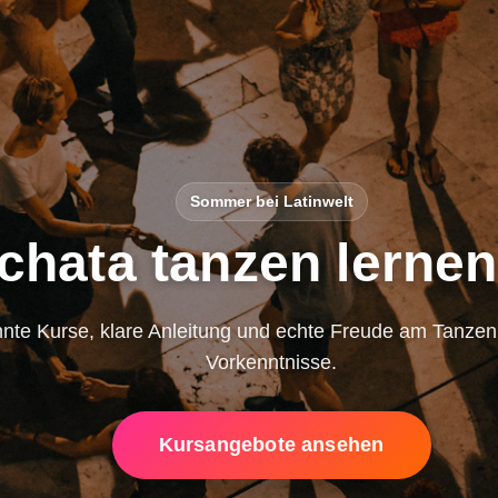
Sommer bei Latinwelt
chata tanzen lernen
nte Kurse, klare Anleitung und echte Freude am Tanze
Vorkenntnisse.
Kursangebote ansehen