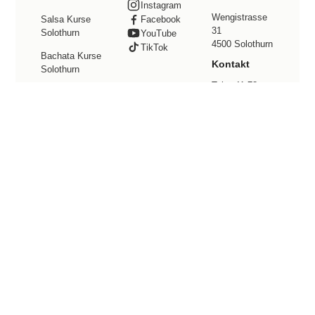
Instagram
Wengistrasse
Facebook
Salsa Kurse
31
Solothurn
YouTube
4500 Solothurn
TikTok
Bachata Kurse
Kontakt
Solothurn
Tel. +41 78
Preise
800 49 12
info@latinwelt.
Events
net
Tanzstudio
mieten
Community
© 2026 Latinwelt · All Rights Reserved ·
Impressum
·
Datenschutz
·
AGB
Salsa und Bachata Tanzschule in Solothurn – Tanzkurse
für Anfänger und Fortgeschrittene | Latinwelt Tanzschule