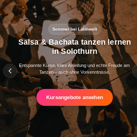
Sommer bei Latinwelt
Salsa & Bachata tanzen lernen
in Solothurn
Entspannte Kurse, klare Anleitung und echte Freude am
Tanzen – auch ohne Vorkenntnisse.
Kursangebote ansehen