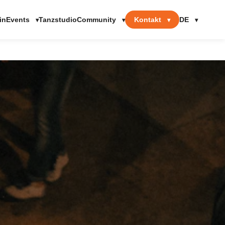
Events
Community
Kontakt
DE
in
Tanzstudio
▾
▾
▾
▾