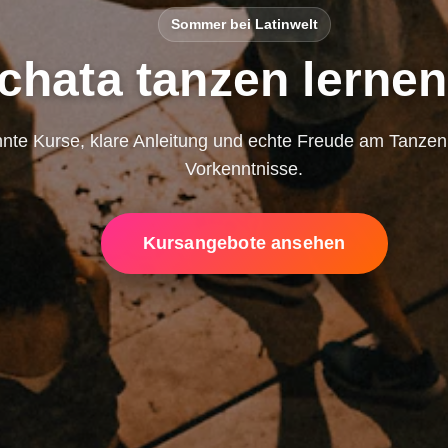
Sommer bei Latinwelt
chata tanzen lernen
nte Kurse, klare Anleitung und echte Freude am Tanze
Vorkenntnisse.
Kursangebote ansehen